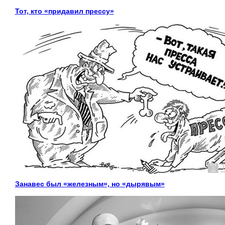
Тот, кто «придавил прессу»
Занавес был «железным», но «дырявым»