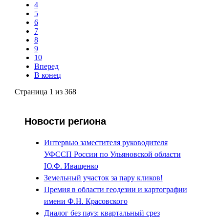
4
5
6
7
8
9
10
Вперед
В конец
Страница 1 из 368
Новости региона
Интервью заместителя руководителя
УФССП России по Ульяновской области
Ю.Ф. Иващенко
Земельный участок за пару кликов!
Премия в области геодезии и картографии
имени Ф.Н. Красовского
Диалог без пауз: квартальный срез