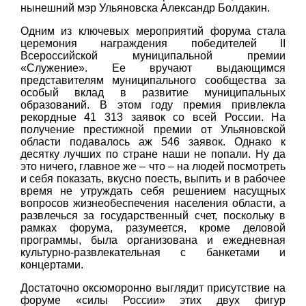
нынешний мэр Ульяновска Александр Болдакин.
Одним из ключевых мероприятий форума стала
церемония награждения победителей II
Всероссийской муниципальной премии
«Служение». Ее вручают выдающимся
представителям муниципального сообщества за
особый вклад в развитие муниципальных
образований. В этом году премия привлекла
рекордные 41 313 заявок со всей России. На
получение престижной премии от Ульяновской
области подавалось аж 546 заявок. Однако к
десятку лучших по стране наши не попали. Ну да
это ничего, главное же – что – на людей посмотреть
и себя показать, вкусно поесть, выпить и в рабочее
время не утруждать себя решением насущных
вопросов жизнеобеспечения населения области, а
развлечься за государственный счет, поскольку в
рамках форума, разумеется, кроме деловой
программы, была организована и ежедневная
культурно-развлекательная с банкетами и
концертами.
Достаточно оксюморонно выглядит присутствие на
форуме «силы России» этих двух фигур