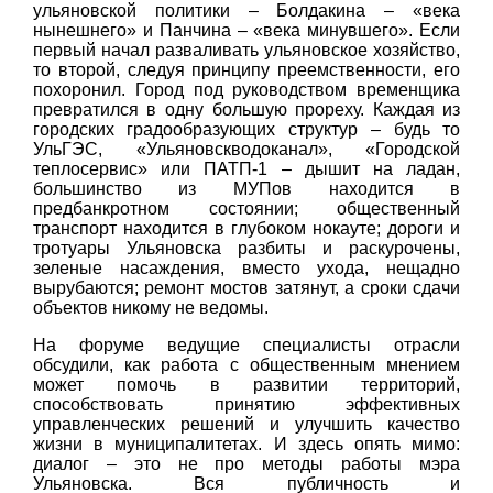
ульяновской политики – Болдакина – «века
нынешнего» и Панчина – «века минувшего». Если
первый начал разваливать ульяновское хозяйство,
то второй, следуя принципу преемственности, его
похоронил. Город под руководством временщика
превратился в одну большую прореху. Каждая из
городских градообразующих структур – будь то
УльГЭС, «Ульяновскводоканал», «Городской
теплосервис» или ПАТП-1 – дышит на ладан,
большинство из МУПов находится в
предбанкротном состоянии; общественный
транспорт находится в глубоком нокауте; дороги и
тротуары Ульяновска разбиты и раскурочены,
зеленые насаждения, вместо ухода, нещадно
вырубаются; ремонт мостов затянут, а сроки сдачи
объектов никому не ведомы.
На форуме ведущие специалисты отрасли
обсудили, как работа с общественным мнением
может помочь в развитии территорий,
способствовать принятию эффективных
управленческих решений и улучшить качество
жизни в муниципалитетах. И здесь опять мимо:
диалог – это не про методы работы мэра
Ульяновска. Вся публичность и