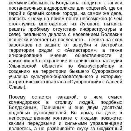
коммуникабельность Болдакина сводится к записи
постановочных видеороликов для соцсетей, где он
герой и бравый хозяин города, на самом же деле,
попасть к нему на прием почти невозможно (с чем
столкнулись многодетные из Лугового, пытаясь
решить проблему отсутствия инфраструктуры в
селе), реального диалога с населением Болдакин
всячески избегает (из последнего – неявка на сход
заволжцев по защите от вырубки и застройки
территории рядом с «Авиастаром», а также
игнорирование мнения общественности и
движения «За сохранение исторического наследия
Ульяновской области» по благоустройству и
созданию на территории бывшего Суворовского
училища культурно-образовательного и историко-
патриотического квартала «Суворовский» с Аллеей
Славы).
Посему остается загадкой, в чем смысл
командировок в столицу людей, подобных
Болдакиным, Панчиным и еще двум десяткам
подобных руководителей. Вы дома, на деле, в
непосредственном контакте с людьми покажите,
какими передовыми и сильными управленцами
являетесь, а не развеивайте скуку за бюджетный