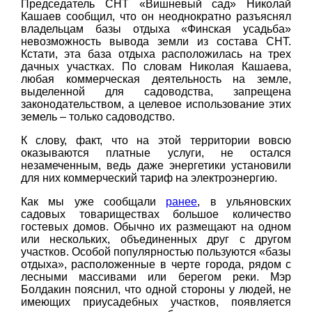
Председатель СНТ «Вишневый сад» Николай
Кашаев сообщил, что он неоднократно разъяснял
владельцам базы отдыха «Финская усадьба»
невозможность вывода земли из состава СНТ.
Кстати, эта база отдыха расположилась на трех
дачных участках. По словам Николая Кашаева,
любая коммерческая деятельность на земле,
выделенной для садоводства, запрещена
законодательством, а целевое использование этих
земель – только садоводство.
К слову, факт, что на этой территории вовсю
оказываются платные услуги, не остался
незамеченным, ведь даже энергетики установили
для них коммерческий тариф на электроэнергию.
Как мы уже сообщали
ранее
, в ульяновских
садовых товариществах большое количество
гостевых домов. Обычно их размещают на одном
или нескольких, объединенных друг с другом
участков. Особой популярностью пользуются «базы
отдыха», расположенные в черте города, рядом с
лесными массивами или берегом реки. Мэр
Болдакин пояснил, что одной стороны у людей, не
имеющих приусадебных участков, появляется