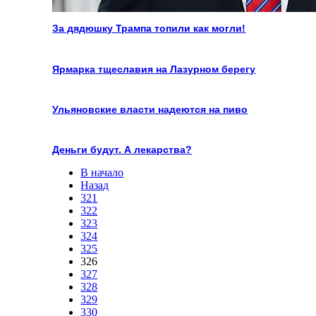
За дядюшку Трампа топили как могли!
Ярмарка тщеславия на Лазурном берегу
Ульяновские власти надеются на пиво
Деньги будут. А лекарства?
В начало
Назад
321
322
323
324
325
326
327
328
329
330