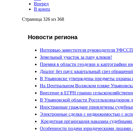
Вперед
В конец
Страница 326 из 368
Новости региона
Интервью заместителя руководителя УФССП
Земельный участок за пару кликов!
Премия в области геодезии и картографии и
Диалог без пауз: квартальный срез обращен
В Ульяновске утверждены предметы охраны и
На Центральном Волжском пляже Ульяновска
Внесение в ЕГРН границ сельскохозяйствен
В Ульяновской области Россельхознадзором 
Иностранные граждане привлечены судебным
Электронные сделки с недвижимостью с исп
Кредитная организация наказана судебными
Особенности подачи юридическими лицами д