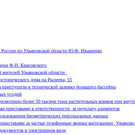
 России по Ульяновской области Ю.Ф. Иващенко
мени Ф.Н. Красовского
ий жителей Ульяновской области
сторического дома на Рылеева, 55
 приступили к технической заливке большого бассейна
ных угодий
досмотрено более 50 тысячи тонн растительных кормов при внут
и приставами к ответственности за неуплату алиментов
ользованием биометрических персональных данных
 приставами за частые телефонные звонки жительнице Ульяновс
окументов в электронном виде