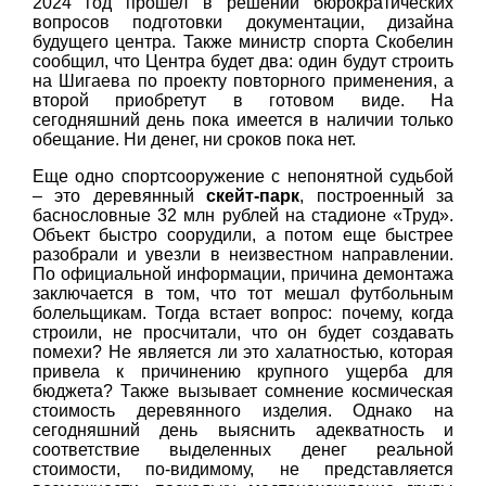
2024 год прошел в решении бюрократических
вопросов подготовки документации, дизайна
будущего центра. Также министр спорта Скобелин
сообщил, что Центра будет два: один будут строить
на Шигаева по проекту повторного применения, а
второй приобретут в готовом виде. На
сегодняшний день пока имеется в наличии только
обещание. Ни денег, ни сроков пока нет.
Еще одно спортсооружение с непонятной судьбой
– это деревянный
скейт-парк
, построенный за
баснословные 32 млн рублей на стадионе «Труд».
Объект быстро соорудили, а потом еще быстрее
разобрали и увезли в неизвестном направлении.
По официальной информации, причина демонтажа
заключается в том, что тот мешал футбольным
болельщикам. Тогда встает вопрос: почему, когда
строили, не просчитали, что он будет создавать
помехи? Не является ли это халатностью, которая
привела к причинению крупного ущерба для
бюджета? Также вызывает сомнение космическая
стоимость деревянного изделия. Однако на
сегодняшний день выяснить адекватность и
соответствие выделенных денег реальной
стоимости, по-видимому, не представляется