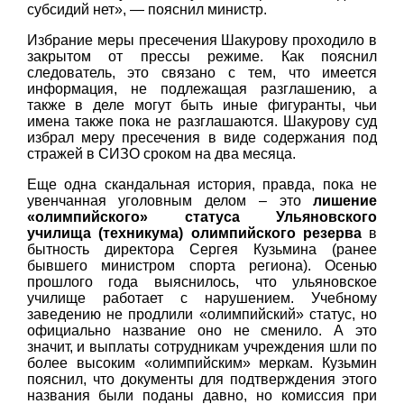
субсидий нет», — пояснил министр.
Избрание меры пресечения Шакурову проходило в
закрытом от прессы режиме. Как пояснил
следователь, это связано с тем, что имеется
информация, не подлежащая разглашению, а
также в деле могут быть иные фигуранты, чьи
имена также пока не разглашаются. Шакурову суд
избрал меру пресечения в виде содержания под
стражей в СИЗО сроком на два месяца.
Еще одна скандальная история, правда, пока не
увенчанная уголовным делом – это
лишение
«олимпийского» статуса Ульяновского
училища (техникума) олимпийского резерва
в
бытность директора Сергея Кузьмина (ранее
бывшего министром спорта региона). Осенью
прошлого года выяснилось, что ульяновское
училище работает с нарушением. Учебному
заведению не продлили «олимпийский» статус, но
официально название оно не сменило. А это
значит, и выплаты сотрудникам учреждения шли по
более высоким «олимпийским» меркам. Кузьмин
пояснил, что документы для подтверждения этого
названия были поданы давно, но комиссия при