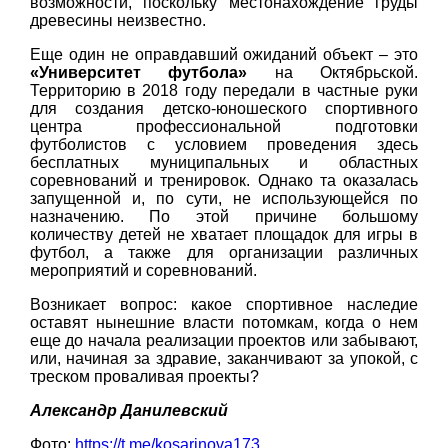
возможности, поскольку местонахождение груды
древесины неизвестно.
Еще один не оправдавший ожиданий объект – это
«Университет футбола»
на Октябрьской.
Территорию в 2018 году передали в частные руки
для создания детско-юношеского спортивного
центра профессиональной подготовки
футболистов с условием проведения здесь
бесплатных муниципальных и областных
соревнований и тренировок. Однако та оказалась
запущенной и, по сути, не использующейся по
назначению. По этой причине большому
количеству детей не хватает площадок для игры в
футбол, а также для организации различных
мероприятий и соревнований.
Возникает вопрос: какое спортивное наследие
оставят нынешние власти потомкам, когда о нем
еще до начала реализации проектов или забывают,
или, начиная за здравие, заканчивают за упокой, с
треском проваливая проекты?
Александр Данилевский
Фото:
https://t.me/kosarinova173