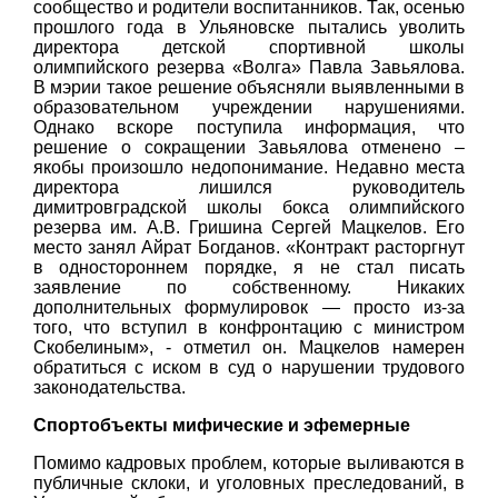
сообщество и родители воспитанников. Так, осенью
прошлого года в Ульяновске пытались уволить
директора детской спортивной школы
олимпийского резерва «Волга» Павла Завьялова.
В мэрии такое решение объясняли выявленными в
образовательном учреждении нарушениями.
Однако вскоре поступила информация, что
решение о сокращении Завьялова отменено –
якобы произошло недопонимание. Недавно места
директора лишился руководитель
димитровградской школы бокса олимпийского
резерва им. А.В. Гришина Сергей Мацкелов. Его
место занял Айрат Богданов. «Контракт расторгнут
в одностороннем порядке, я не стал писать
заявление по собственному. Никаких
дополнительных формулировок — просто из-за
того, что вступил в конфронтацию с министром
Скобелиным», - отметил он. Мацкелов намерен
обратиться с иском в суд о нарушении трудового
законодательства.
Спортобъекты мифические и эфемерные
Помимо кадровых проблем, которые выливаются в
публичные склоки, и уголовных преследований, в