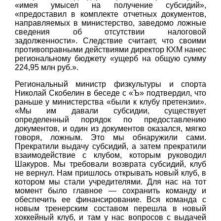
«имея умысел на получение субсидий»,
«предоставил в комплекте отчетных документов,
направляемых в министерство, заведомо ложные
сведения об отсутствии налоговой
задолженности». Следствие считает, что своими
противоправными действиями директор КХМ нанес
региональному бюджету «ущерб на общую сумму
224,95 млн руб.».
Региональный министр физкультуры и спорта
Николай Скобелин в беседе с «Ъ» подтвердил, что
раньше у министерства «были к клубу претензии».
«Мы им давали субсидии, существует
определенный порядок по предоставлению
документов, и один из документов оказался, мягко
говоря, ложным. Это мы обнаружили сами.
Прекратили выдачу субсидий, а затем прекратили
взаимодействие с клубом, которым руководил
Шакуров. Мы требовали возврата субсидий, клуб
не вернул. Нам пришлось открывать новый клуб, в
котором мы стали учредителями. Для нас на тот
момент было главное — сохранить команду и
обеспечить ее финансирование. Вся команда с
новым тренерским составом перешла в новый
хоккейный клуб, и там у нас вопросов с выдачей