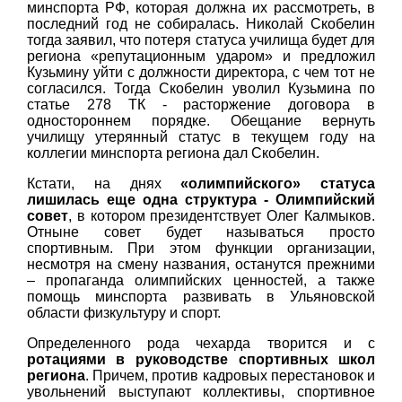
минспорта РФ, которая должна их рассмотреть, в
последний год не собиралась. Николай Скобелин
тогда заявил, что потеря статуса училища будет для
региона «репутационным ударом» и предложил
Кузьмину уйти с должности директора, с чем тот не
согласился. Тогда Скобелин уволил Кузьмина по
статье 278 ТК - расторжение договора в
одностороннем порядке. Обещание вернуть
училищу утерянный статус в текущем году на
коллегии минспорта региона дал Скобелин.
Кстати, на днях
«олимпийского» статуса
лишилась еще одна структура - Олимпийский
совет
, в котором президентствует Олег Калмыков.
Отныне совет будет называться просто
спортивным. При этом функции организации,
несмотря на смену названия, останутся прежними
– пропаганда олимпийских ценностей, а также
помощь минспорта развивать в Ульяновской
области физкультуру и спорт.
Определенного рода чехарда творится и с
ротациями в руководстве спортивных школ
региона
. Причем, против кадровых перестановок и
увольнений выступают коллективы, спортивное