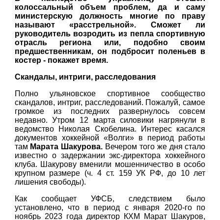
колоссальный объем проблем, да и саму
министерскую должность многие по праву
называют «расстрельной». Сможет ли
руководитель возродить из пепла спортивную
отрасль региона или, подобно своим
предшественникам, он подбросит поленьев в
костер - покажет время.
Скандалы, интриги, расследования
Полно ульяновское спортивное сообщество
скандалов, интриг, расследований. Пожалуй, самое
громкое из последних развернулось совсем
недавно. Утром 12 марта силовики нагрянули в
ведомство Николая Скобелина. Интерес касался
документов хоккейной «Волги» в период работы
там
Марата Шакурова.
Вечером того же дня стало
известно о задержании экс-директора хоккейного
клуба. Шакурову вменили мошенничество в особо
крупном размере (ч. 4 ст. 159 УК РФ, до 10 лет
лишения свободы).
Как сообщает УФСБ, следствием было
установлено, что в период с января 2020-го по
ноябрь 2023 года директор КХМ Марат Шакуров,