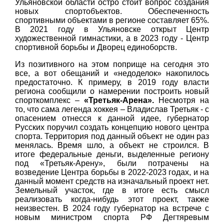
Ульяновской области остро стоит вопрос создания
новых спортобъектов. Обеспеченность
спортивными объектами в регионе составляет 65%.
В 2021 году в Ульяновске открыт Центр
художественной гимнастики, а в 2023 году - Центр
спортивной борьбы и Дворец единоборств.
Из позитивного на этом поприще на сегодня это
все, а вот обещаний и «недоделок» накопилось
предостаточно. К примеру, в 2019 году власти
региона сообщили о намерении построить новый
спорткомплекс –
«Третьяк-Арена».
Несмотря на
то, что сама легенда хоккея – Владислав Третьяк - с
опасением отнесся к данной идее, губернатор
Русских поручил создать концепцию нового центра
спорта. Территория под данный объект не один раз
менялась. Время шло, а объект не строился. В
итоге федеральные деньги, выделенные региону
под «Третьяк-Арену», были потрачены на
возведение Центра борьбы в 2022-2023 годах, и на
данный момент средств на изначальный проект нет.
Земельный участок, где в итоге есть смысл
реализовать когда-нибудь этот проект, также
неизвестен. В 2024 году губернатор на встрече с
новым министром спорта РФ Дегтяревым