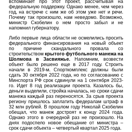
вспоминает про этот проект, рассчитывая на
федеральную поддержку. Однако менее, чем через
год, на встрече с ним же об этом уже нет и речи.
Почему так произошло, нам неведомо. Возможно,
министр Скобелин о нем просто забыл и не
напомнил губернатору.
Либо первые лица области не осмелились просить
федерального финансирования на новый объект
по причине скандального провала со
строительством
крытого
футбольного манежа на
Шолмова в Засвияжье.
Напомним, возвести
объект было решено еще в 2017 году. Строить
начали в 2019-м. Спорткомплекс должны были
сдать 30 октября 2022 года, но по согласованию с
Минспорта РФ срок сдвинули на 1 сентября 2023-
го. Идет 8 год реализации проекта. Казалось бы,
деньги выделили, стройка началась, но сроки сдачи
манежа каждый раз переносятся. За срыв проекта
региону пришлось заплатить федералам штраф в
32 млн рублей. В прошлом году Николай Скобелин
обещал, что манеж достроят к концу 2024 года.
Однако этого в очередной раз не произошло. На
днях подоспело новое обещание от министра –
срок сдачи объекта – четвертый квартал 2025 года.