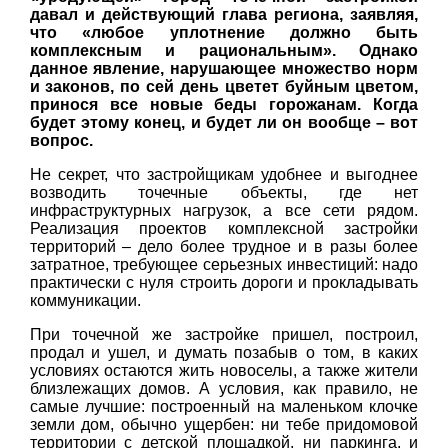
давал и действующий глава региона, заявляя,
что «любое уплотнение должно быть
комплексным и рациональным». Однако
данное явление, нарушающее множество норм
и законов, по сей день цветет буйным цветом,
принося все новые беды горожанам. Когда
будет этому конец, и будет ли он вообще – вот
вопрос.
Не секрет, что застройщикам удобнее и выгоднее
возводить точечные объекты, где нет
инфраструктурных нагрузок, а все сети рядом.
Реализация проектов комплексной застройки
территорий – дело более трудное и в разы более
затратное, требующее серьезных инвестиций: надо
практически с нуля строить дороги и прокладывать
коммуникации.
При точечной же застройке пришел, построил,
продал и ушел, и думать позабыв о том, в каких
условиях остаются жить новоселы, а также жители
близлежащих домов. А условия, как правило, не
самые лучшие: построенный на маленьком клочке
земли дом, обычно ущербен: ни тебе придомовой
территории с детской площадкой, ни паркинга, и