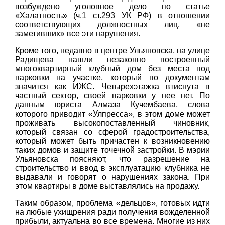
возбуждено уголовное дело по статье
«Халатность» (ч.1 ст.293 УК РФ) в отношении
соответствующих должностных лиц, «не
заметивших» все эти нарушения.
Кроме того, недавно в центре Ульяновска, на улице
Радищева нашли незаконно построенный
многоквартирный клубный дом без места под
парковки на участке, который по документам
значится как ИЖС. Четырехэтажка втиснута в
частный сектор, своей парковки у нее нет. По
данным юриста Алмаза Кучембаева, слова
которого приводит «Улпресса», в этом доме может
проживать высокопоставленный чиновник,
который связан со сферой градостроительства,
который может быть причастен к возникновению
таких домов и защите точечной застройки. В мэрии
Ульяновска поясняют, что разрешение на
строительство и ввод в эксплуатацию клубника не
выдавали и говорят о нарушениях закона. При
этом квартиры в доме выставлялись на продажу.
Таким образом, проблема «дельцов», готовых идти
на любые ухищрения ради получения вожделенной
прибыли, актуальна во все времена. Многие из них