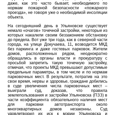
даже, как это часто бывает, необходимого по
нормам пожарной безопасности «пожарного
проезда», не говоря уже о необходимой инсоляции
объекта.
На сегодняшний день в Ульяновске существует
немало «очагов» точечной застройки, некоторые из
которых накалили своим беззаконием обстановку
до предела. Вот уже три года, как в северной части
города, на улице Докучаева, 11
,
возводится МКД
без паркинга и даже гостевых парковок. Жители
домов, расположенных рядом, неоднократно
обращались в органы власти и прокуратуру с
просьбой запретить такую точечную застройку,
отмечая, что проекты МКД превышают допустимые
предельные параметры, в том числе и по нормам
парковочных мест. В результате, потратив на это
свои время, нервы и здоровье, граждане добились
в суде увеличения числа парковочных мест –
выиграли суд, доказав, что правила
землепользования и застройки Ульяновска (ПЗЗ) в
части коэффициента обязательного наличия мест
для парковки автотранспорта около
многоквартирных домов незаконны. Суд
удовлетворил их иск к мэрии Ульяновска и