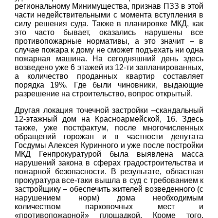
региональному Минимущества, признав ПЗЗ в этой
части недействительными с момента вступления в
силу решения суда. Также в планировке МКД, как
это часто бывает, оказались нарушены все
противопожарные нормативы, а это значит – в
случае пожара к дому не сможет подъехать ни одна
пожарная машина. На сегодняшний день здесь
возведено уже 6 этажей из 12-ти запланированных,
а количество проданных квартир составляет
порядка 19%. Где были чиновники, выдающие
разрешение на строительство, вопрос открытый.
Другая локация точечной застройки –скандальный
12-этажный дом на Красноармейской, 16. Здесь
также, уже постфактум, после многочисленных
обращений горожан и в частности депутата
Госдумы Алексея Куринного и уже после постройки
МКД Генпрокуратурой была выявлена масса
нарушений закона в сферах градостроительства и
пожарной безопасности. В результате, областная
прокуратура все-таки вышла в суд с требованием к
застройщику – обеспечить жителей возведенного (с
нарушением норм) дома необходимым
количеством парковочных мест и
«противопожарной» площадкой. Кроме того,