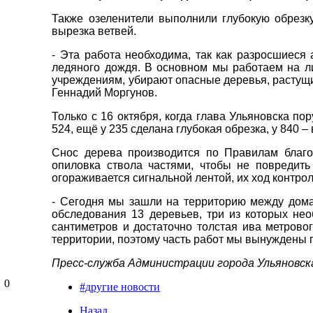
Также озеленители выполнили глубокую обрезк
вырезка ветвей.
- Эта работа необходима, так как разросшиеся
ледяного дождя. В основном мы работаем на ли
учреждениям, убирают опасные деревья, растущи
Геннадий Моргунов.
Только с 16 октября, когда глава Ульяновска п
524, ещё у 235 сделана глубокая обрезка, у 840 –
Снос дерева производится по Правилам благоу
опиловка ствола частями, чтобы не повредит
огораживается сигнальной лентой, их ход контро
- Сегодня мы зашли на территорию между дом
обследования 13 деревьев, три из которых нео
сантиметров и достаточно толстая ива метрово
территории, поэтому часть работ мы вынуждены 
Пресс-служба Администрации города Ульяновск
0
#другие новости
Назад