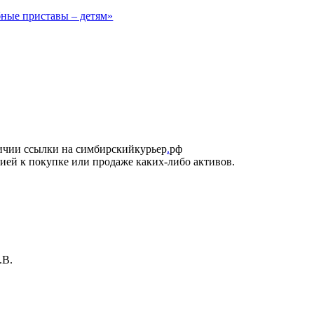
ные приставы – детям»
личии ссылки на симбирскийкурьер
.
рф
ией к покупке или продаже каких-либо активов.
.В.