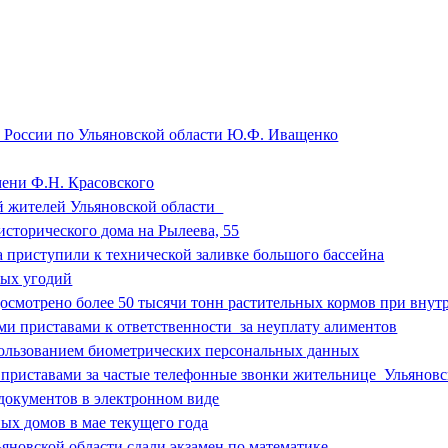
 России по Ульяновской области Ю.Ф. Иващенко
мени Ф.Н. Красовского
ий жителей Ульяновской области
сторического дома на Рылеева, 55
 приступили к технической заливке большого бассейна
ных угодий
досмотрено более 50 тысячи тонн растительных кормов при внут
и приставами к ответственности за неуплату алиментов
ользованием биометрических персональных данных
 приставами за частые телефонные звонки жительнице Ульяновс
окументов в электронном виде
ых домов в мае текущего года
яновской области сдали экзамен по математике