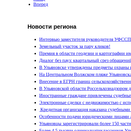
Вперед
Новости региона
Интервью заместителя руководителя УФССП
Земельный участок за пару кликов!
Премия в области геодезии и картографии и
Диалог без пауз: квартальный срез обращен
В Ульяновске утверждены предметы охраны и
На Центральном Волжском пляже Ульяновска
Внесение в ЕГРН границ сельскохозяйствен
В Ульяновской области Россельхознадзором 
Иностранные граждане привлечены судебным
Электронные сделки с недвижимостью с исп
Кредитная организация наказана судебными
Особенности подачи юридическими лицами д
Ульяновцы зарегистрировали более 150 частн
Более 4,5 тысячи одиннадцатиклассников Уль