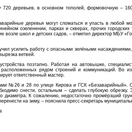
у 720 деревьев, в основном тополей, формовочную – 160
 аварийные деревья могут сломаться и упасть в любой мо
нейном озеленении, парках и скверах, прочих городских
е возле школ и детских садов, – отметил директор МБУ «Го
оручил усилить работу с опасными зелёными насаждениями,
 вырезка ветвей.
стройства поэтапно. Работая на автовышке, специалис
ь расположенных рядом строений и коммуникаций. Во из
лирует ответственный мастер.
ами №26 и 28 по улице Кирова и ГСК «Безаварийный». О
бходимо снести, остальным – сделать глубокую обрезку. 
го диаметра. К сожалению, недостаточно промёрзший гру
перенести на зиму, – пояснила пресс-секретарь муниципал
а