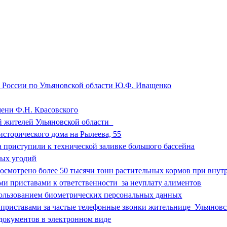
 России по Ульяновской области Ю.Ф. Иващенко
мени Ф.Н. Красовского
ий жителей Ульяновской области
сторического дома на Рылеева, 55
 приступили к технической заливке большого бассейна
ных угодий
досмотрено более 50 тысячи тонн растительных кормов при внут
и приставами к ответственности за неуплату алиментов
ользованием биометрических персональных данных
 приставами за частые телефонные звонки жительнице Ульяновс
окументов в электронном виде