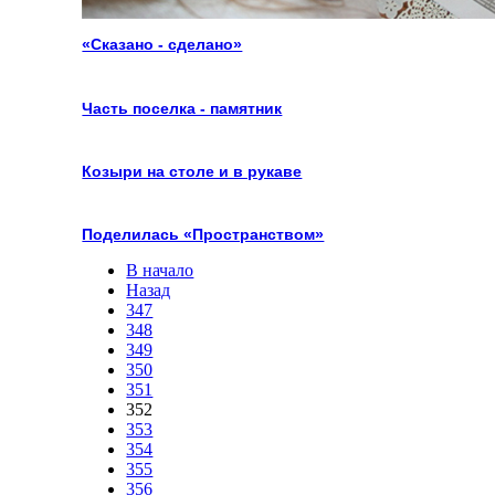
«Сказано - сделано»
Часть поселка - памятник
Козыри на столе и в рукаве
Поделилась «Пространством»
В начало
Назад
347
348
349
350
351
352
353
354
355
356