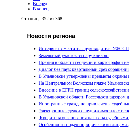
Вперед
В конец
Страница 352 из 368
Новости региона
Интервью заместителя руководителя УФССП
Земельный участок за пару кликов!
Премия в области геодезии и картографии и
Диалог без пауз: квартальный срез обращен
В Ульяновске утверждены предметы охраны и
На Центральном Волжском пляже Ульяновска
Внесение в ЕГРН границ сельскохозяйствен
В Ульяновской области Россельхознадзором 
Иностранные граждане привлечены судебным
Электронные сделки с недвижимостью с исп
Кредитная организация наказана судебными
Особенности подачи юридическими лицами д