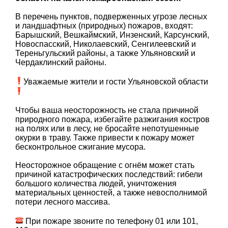
В перечень пунктов, подверженных угрозе лесных
и ландшафтных (природных) пожаров, входят:
Барышский, Вешкаймский, Инзенский, Карсунский,
Новоспасский, Николаевский, Сенгилеевский и
Тереньгульский районы, а также Ульяновский и
Чердаклинский районы.
️Уважаемые жители и гости Ульяновской области
Чтобы ваша неосторожность не стала причиной
природного пожара, избегайте разжигания костров
на полях или в лесу, не бросайте непотушенные
окурки в траву. Также привести к пожару может
бесконтрольное сжигание мусора.
Неосторожное обращение с огнём может стать
причиной катастрофических последствий: гибели
большого количества людей, уничтожения
материальных ценностей, а также невосполнимой
потери лесного массива.
При пожаре звоните по телефону 01 или 101,