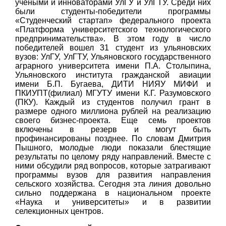
учеными и инноваторами УлГУ и УлГТУ. Среди них
были студенты-победители программы
«Студенческий стартап» федерального проекта
«Платформа университетского технологического
предпринимательства». В этом году в число
победителей вошел 31 студент из ульяновских
вузов: УлГУ, УлГТУ, Ульяновского государственного
аграрного университета имени П.А. Столыпина,
Ульяновского института гражданской авиации
имени Б.П. Бугаева, ДИТИ НИЯУ МИФИ и
ПКИУПТ(филиал) МГУТУ имени К.Г. Разумовского
(ПКУ). Каждый из студентов получил грант в
размере одного миллиона рублей на реализацию
своего бизнес-проекта. Еще семь проектов
включены в резерв и могут быть
профинансированы позднее. По словам Дмитрия
Пышного, молодые люди показали блестящие
результаты по целому ряду направлений. Вместе с
ними обсудили ряд вопросов, которые затрагивают
программы вузов для развития направления
сельского хозяйства. Сегодня эта линия довольно
сильно поддержана в национальном проекте
«Наука и университеты» и в развитии
селекционных центров.