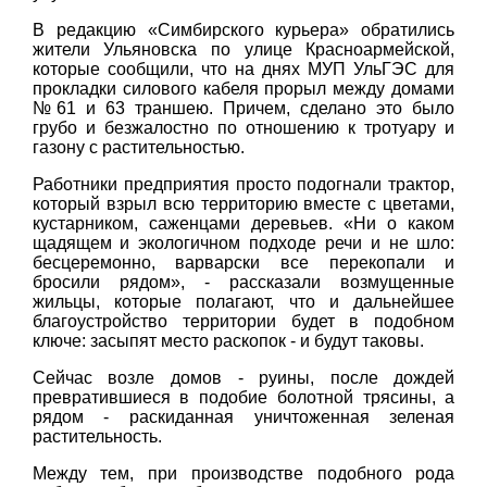
В редакцию «Симбирского курьера» обратились
жители Ульяновска по улице Красноармейской,
которые сообщили, что на днях МУП УльГЭС для
прокладки силового кабеля прорыл между домами
№61 и 63 траншею. Причем, сделано это было
грубо и безжалостно по отношению к тротуару и
газону с растительностью.
Работники предприятия просто подогнали трактор,
который взрыл всю территорию вместе с цветами,
кустарником, саженцами деревьев. «Ни о каком
щадящем и экологичном подходе речи и не шло:
бесцеремонно, варварски все перекопали и
бросили рядом», - рассказали возмущенные
жильцы, которые полагают, что и дальнейшее
благоустройство территории будет в подобном
ключе: засыпят место раскопок - и будут таковы.
Сейчас возле домов - руины, после дождей
превратившиеся в подобие болотной трясины, а
рядом - раскиданная уничтоженная зеленая
растительность.
Между тем, при производстве подобного рода