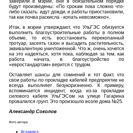
заверили в мэрии, они в обязательном порядке
будут произведены: «По срокам пока сложно что-
либо сказать: идут дожди, и работы приостановили,
так как почва раскисла - копать невозможно».
Итак, в мэрии утверждают, что УльГЭС обязуется
выполнить благоустроительные работы в полном
объеме, то есть восстановить перекопанный
тротуар, засеять газон и высадить растительность,
эквивалентную уничтоженной. Что ж, очень хочется
на это надеяться, хотя пока, наблюдая за тем, как
работа начата, в благоустройство по
«евростандартам» верится с трудом.
Оставляет шансы для сомнений и тот факт, что
свои работы по прокладке кабелей предприятие не
всегда выполняет безукоризненно. К примеру,
вспоминается инцидент, когда из-за прокладки
силового кабеля УльГЭСом на улице Гагарина
провалился грунт. Это произошло возле дома №25.
Александр Соколов
Фото автора
#главред