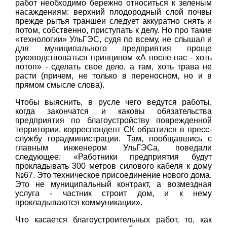
работ необходимо бережно относиться к зеленым
насаждениям: верхний плодородный слой почвы
прежде рытья траншеи следует аккуратно снять и
потом, собственно, приступать к делу. Но про такие
«технологии» УльГЭС, судя по всему, не слышал и
для муниципального предприятия проще
руководствоваться принципом «А после нас - хоть
потоп» - сделать свое дело, а там, хоть трава не
расти (причем, не только в переносном, но и в
прямом смысле слова).
Чтобы выяснить, в русле чего ведутся работы,
когда закончатся и каковы обязательства
предприятия по благоустройству поврежденной
территории, корреспондент СК обратился в пресс-
службу горадминистрации. Там, пообщавшись с
главным инженером УльГЭСа, поведали
следующее: «Работники предприятия будут
прокладывать 300 метров силового кабеля к дому
№67. Это техническое присоединение нового дома.
Это не муниципальный контракт, а возмездная
услуга - частник строит дом, и к нему
прокладываются коммуникации».
Что касается благоустроительных работ, то, как