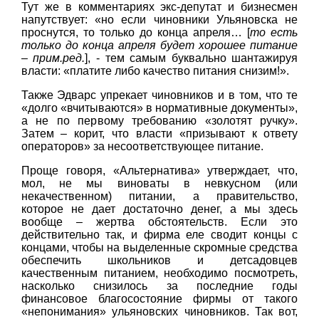
Тут же в комментариях экс-депутат и бизнесмен
напутствует: «но если чиновники Ульяновска не
проснутся, то только до конца апреля… [
то есть
только до конца апреля будет хорошее питание
– прим.ред.
], - тем самым буквально шантажируя
власти: «платите либо качество питания снизим!».
Также Эдварс упрекает чиновников и в том, что те
«долго «вчитываются» в нормативные документы»,
а не по первому требованию «золотят ручку».
Затем – корит, что власти «призывают к ответу
операторов» за несоответствующее питание.
Проще говоря, «Альтернатива» утверждает, что,
мол, не мы виноваты в невкусном (или
некачественном) питании, а правительство,
которое не дает достаточно денег, а мы здесь
вообще – жертва обстоятельств. Если это
действительно так, и фирма еле сводит концы с
концами, чтобы на выделенные скромные средства
обеспечить школьников и детсадовцев
качественным питанием, необходимо посмотреть,
насколько снизилось за последние годы
финансовое благосостояние фирмы от такого
«непонимания» ульяновских чиновников. Так вот,