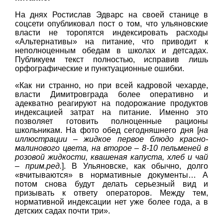
На днях Ростислав Эдварс на своей станице в
соцсети опубликовал пост о том, что ульяновские
власти не торопятся индексировать расходы
«Альтернативы» на питание, что приводит к
неполноценным обедам в школах и детсадах.
Публикуем текст полностью, исправив лишь
орфографические и пунктуационные ошибки.
«Как ни странно, но при всей кадровой чехарде,
власти Димитровграда более оперативно и
адекватно реагируют на подорожание продуктов
индексацией затрат на питание. Именно это
позволяет готовить полноценные рационы
школьникам. На фото обед сегодняшнего дня [
на
иллюстрации – жидкое первое блюдо красно-
малинового цвета, на второе – 8-10 пельменей в
розовой жидкости, квашеная капуста, хлеб и чай
– прим.ред.
]. В Ульяновске, как обычно, долго
«вчитываются» в нормативные документы… А
потом снова будут делать серьезный вид и
призывать к ответу операторов. Между тем,
нормативной индексации нет уже более года, а в
детских садах почти три».