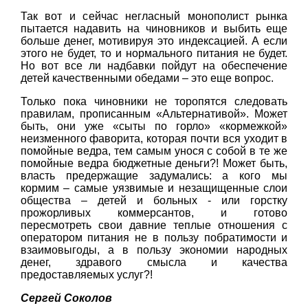
Так вот и сейчас негласный монополист рынка
пытается надавить на чиновников и выбить еще
больше денег, мотивируя это индексацией. А если
этого не будет, то и нормального питания не будет.
Но вот все ли надбавки пойдут на обеспечение
детей качественными обедами – это еще вопрос.
Только пока чиновники не торопятся следовать
правилам, прописанным «Альтернативой». Может
быть, они уже «сыты по горло» «кормежкой»
неизменного фаворита, которая почти вся уходит в
помойные ведра, тем самым унося с собой в те же
помойные ведра бюджетные деньги?! Может быть,
власть предержащие задумались: а кого мы
кормим – самые уязвимые и незащищенные слои
общества – детей и больных - или горстку
прожорливых коммерсантов, и готово
пересмотреть свои давние теплые отношения с
оператором питания не в пользу побратимости и
взаимовыгоды, а в пользу экономии народных
денег, здравого смысла и качества
предоставляемых услуг?!
Сергей Соколов