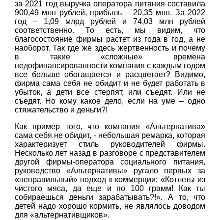
за 2021 год выручка оператора питания составила
900,49 млн рублей, прибыль – 20,35 млн. За 2022
год – 1,09 млрд рублей и 74,03 млн рублей
соответственно. То есть, мы видим, что
благосостояние фирмы растет из года в год, а не
наоборот. Так где же здесь жертвенность и почему
в такие «сложные» времена
недофинансированности компания с каждым годом
все больше обогащается и расцветает? Видимо,
фирма сама себя не обидит и не будет работать в
убыток, а дети все стерпят, или съедят. Или не
съедят. Но кому какое дело, если на уме – одно
стяжательство и деньги?!
Как пример того, что компания «Альтернатива»
сама себя не обидит, - небольшая ремарка, которая
характеризует стиль руководителей фирмы.
Несколько лет назад в разговоре с представителем
другой фирмы-оператора социального питания,
руководство «Альтернативы» ругало первых за
«неправильный» подход к коммерции: «Котлеты из
чистого мяса, да еще и по 100 грамм! Как ты
собираешься деньги зарабатывать?!». А то, что
детей надо хорошо кормить, не являлось доводом
для «альтернативщиков».