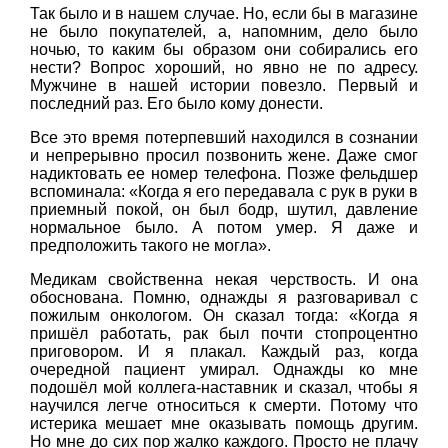
Так было и в нашем случае. Но, если бы в магазине
не было покупателей, а, напомним, дело было
ночью, то каким бы образом они собирались его
нести? Вопрос хороший, но явно не по адресу.
Мужчине в нашей истории повезло. Первый и
последний раз. Его было кому донести.
Все это время потерпевший находился в сознании
и непрерывно просил позвонить жене. Даже смог
надиктовать ее номер телефона. Позже фельдшер
вспоминала: «Когда я его передавала с рук в руки в
приемный покой, он был бодр, шутил, давление
нормальное было. А потом умер. Я даже и
предположить такого не могла».
Медикам свойственна некая черствость. И она
обоснована. Помню, однажды я разговаривал с
пожилым онкологом. Он сказал тогда: «Когда я
пришёл работать, рак был почти стопроцентно
приговором. И я плакал. Каждый раз, когда
очередной пациент умирал. Однажды ко мне
подошёл мой коллега-наставник и сказал, чтобы я
научился легче относиться к смерти. Потому что
истерика мешает мне оказывать помощь другим.
Но мне до сих пор жалко каждого. Просто не плачу