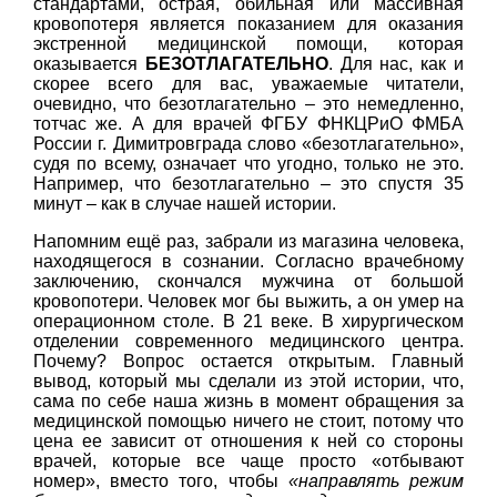
стандартами, острая, обильная или массивная
кровопотеря является показанием для оказания
экстренной медицинской помощи, которая
оказывается
БЕЗОТЛАГАТЕЛЬНО
. Для нас, как и
скорее всего для вас, уважаемые читатели,
очевидно, что безотлагательно – это немедленно,
тотчас же. А для врачей ФГБУ ФНКЦРиО ФМБА
России г. Димитровграда слово «безотлагательно»,
судя по всему, означает что угодно, только не это.
Например, что безотлагательно – это спустя 35
минут – как в случае нашей истории.
Напомним ещё раз, забрали из магазина человека,
находящегося в сознании. Согласно врачебному
заключению, скончался мужчина от большой
кровопотери. Человек мог бы выжить, а он умер на
операционном столе. В 21 веке. В хирургическом
отделении современного медицинского центра.
Почему? Вопрос остается открытым. Главный
вывод, который мы сделали из этой истории, что,
сама по себе наша жизнь в момент обращения за
медицинской помощью ничего не стоит, потому что
цена ее зависит от отношения к ней со стороны
врачей, которые все чаще просто «отбывают
номер», вместо того, чтобы
«направлять режим