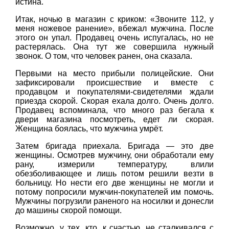
истина.
Итак, ночью в магазин с криком: «Звоните 112, у
меня ножевое ранение», вбежал мужчина. После
этого он упал. Продавец очень испугалась, но не
растерялась. Она тут же совершила нужный
звонок. О том, что человек ранен, она сказала.
Первыми на место прибыли полицейские. Они
зафиксировали происшествие и вместе с
продавцом и покупателями-свидетелями ждали
приезда скорой. Скорая ехала долго. Очень долго.
Продавец вспоминала, что много раз бегала к
двери магазина посмотреть, едет ли скорая.
Женщина боялась, что мужчина умрёт.
Затем бригада приехала. Бригада — это две
женщины. Осмотрев мужчину, они обработали ему
рану, измерили температуру, влили
обезболивающее и лишь потом решили везти в
больницу. Но нести его две женщины не могли и
потому попросили мужчин-покупателей им помочь.
Мужчины погрузили раненого на носилки и донесли
до машины скорой помощи.
Возможно, у тех, кто, к счастью, не сталкивался с