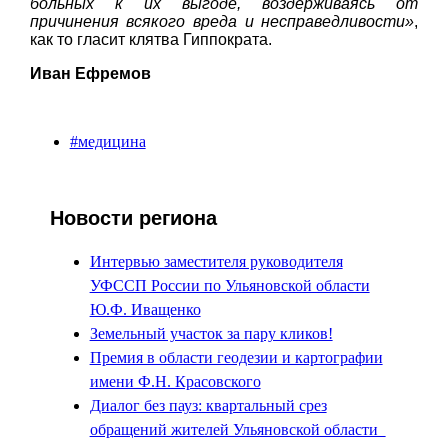
больных к их выгоде, воздерживаясь от
причинения всякого вреда и несправедливости»
,
как то гласит клятва Гиппократа.
Иван Ефремов
#медицина
Новости региона
Интервью заместителя руководителя
УФССП России по Ульяновской области
Ю.Ф. Иващенко
Земельный участок за пару кликов!
Премия в области геодезии и картографии
имени Ф.Н. Красовского
Диалог без пауз: квартальный срез
обращений жителей Ульяновской области