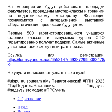
На мероприятии будут действовать площадки
факультетов, проведены мастер-классы и тренинги
по педагогическому мастерству. Желающие
познакомятся с интерактивной выставкой
«Педагогические профессии будущего».
Первые 500 зарегистрировавшихся учащихся
старших классов и выпускных курсов СПО
гарантированно получат подарки. Самые активные
участники также смогут выиграть призы.
Ссылка для регистрации:
https://forms.yandex.ru/u/6553147e6938729f5e083478/
ю
Не упусти возможность узнать все о вузе!
#ulspu #ulsputeam #МыПедагогический #ГПН_2023
#ГодПедагогаНаставника #педвузы
#педвузыэтомодно #ПРОучить
#образование
Назад
Вперед